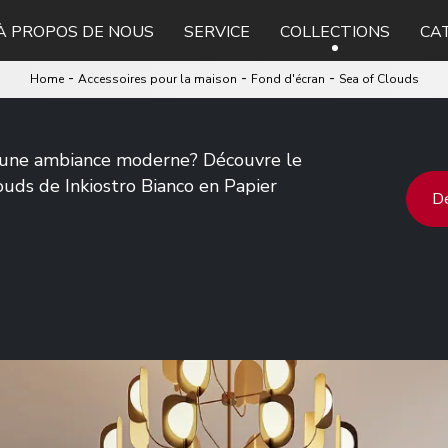
À PROPOS DE NOUS
SERVICE
COLLECTIONS
CA
-
-
-
Home
Accessoires pour la maison
Fond d'écran
Sea of Clouds
 une ambiance moderne? Découvre le
uds de Inkiostro Bianco en Papier
De