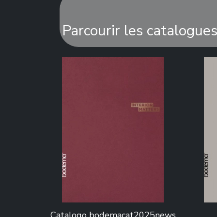
Parcourir les catalogu
Catalogo bodemacat2025news