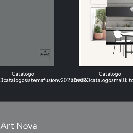
Catalogo
Catalogo
o3catalogosistemafusionv20250409
arredo3catalogosmallki
sArt Nova