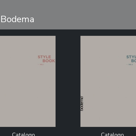
esBodema
Catalogo
Catalogo