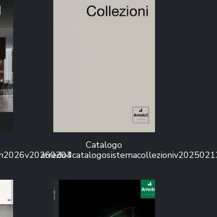
Catalogo
ion2026v20260204
arredo3catalogosistemacollezioniv202502