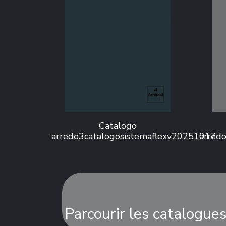
Catalogo
arredo3catalogosistemaflexv20251017
arred
Parcourir les catalogue