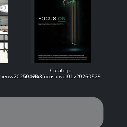
Catalogo
tchensv20250429
arredo3focusonvol01v20260529