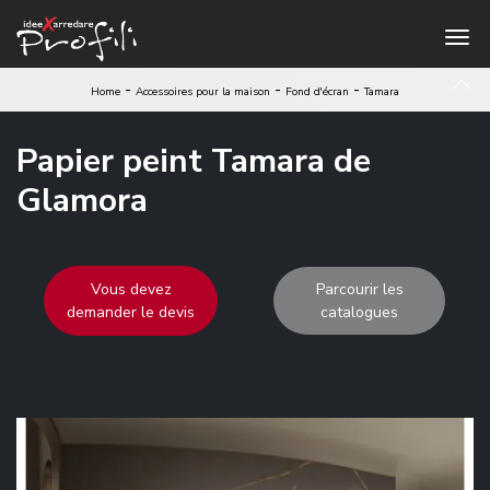
-
-
-
Home
Accessoires pour la maison
Fond d'écran
Tamara
Papier peint Tamara de
Glamora
Vous devez
Parcourir les
demander le devis
catalogues