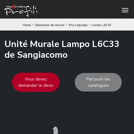
-
-
-
Home
Décoration de maison
Murs équipés
Lampo L6C33
Unité Murale Lampo L6C33
de Sangiacomo
Vous devez
Parcourir les
demander le devis
catalogues