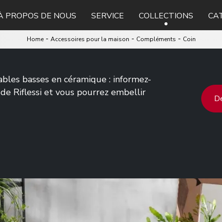
À PROPOS DE NOUS
SERVICE
COLLECTIONS
CA
-
-
-
Home
Accessoires pour la maison
Compléments
Coin
tables basses en céramique : informez-
de Riflessi et vous pourrez embellir
De