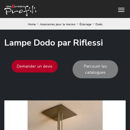
-
-
-
Home
Accessoires pour la maison
Éclairage
Dodo
Lampe Dodo par Riflessi
Demander un devis
Parcourir les
catalogues