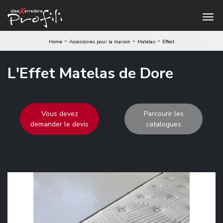
-
-
-
Home
Accessoires pour la maison
Matelas
Effect
L'Effet Matelas de Dore
Vous devez
Parcourir les
demander le devis
catalogues