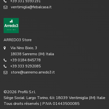
+39 331 9393191
ventimiglia@febalcasa.it
ARREDO3 Store
Via Nino Bixio, 3
18038 Sanremo (IM) Italia
+39 0184 845778
+39 333 9292085
store@sanremo.arredo3.it
©
2026
Profili S.r.l.
Siège Social: Largo Torino, 6/c 18039 Ventimiglia (IM) Italie
Tous droits réservés | P.IVA 01443500085