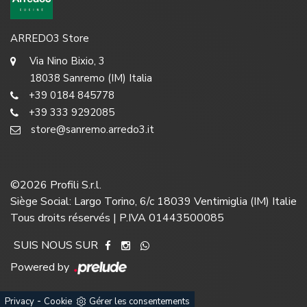
ARREDO3 Store
Via Nino Bixio, 3
18038 Sanremo (IM) Italia
+39 0184 845778
+39 333 9292085
store@sanremo.arredo3.it
©
2026
Profili S.r.l.
Siège Social: Largo Torino, 6/c 18039 Ventimiglia (IM) Italie
Tous droits réservés | P.IVA 01443500085
SUIS NOUS SUR
Powered by
-
Privacy
Cookie
Gérer les consentements