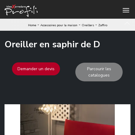
-
-
-
Home
Accessoires pour la maison
Oreillers
Zaffiro
Oreiller en saphir de D
Demander un devis
Parcourir les
catalogues