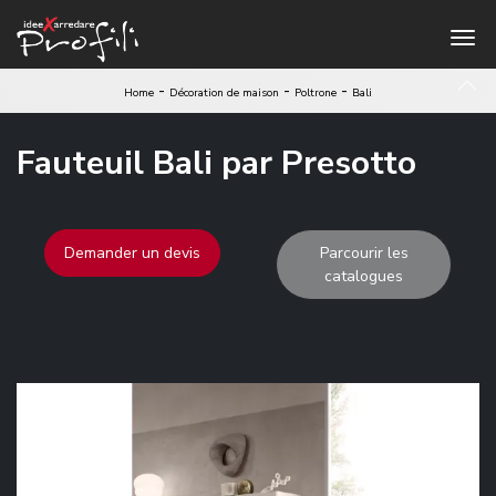
-
-
-
Home
Décoration de maison
Poltrone
Bali
Fauteuil Bali par Presotto
Demander un devis
Parcourir les
catalogues