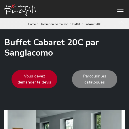
-
-
-
Home
Décoration de maison
Buffet
Cabaret 20C
Buffet Cabaret 20C par
Sangiacomo
Vous devez
Parcourir les
demander le devis
catalogues