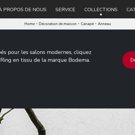
À PROPOS DE NOUS
SERVICE
COLLECTIONS
CA
-
-
-
Home
Décoration de maison
Canapè
Anneau
pés pour les salons modernes, cliquez
 Ring en tissu de la marque Bodema.
De