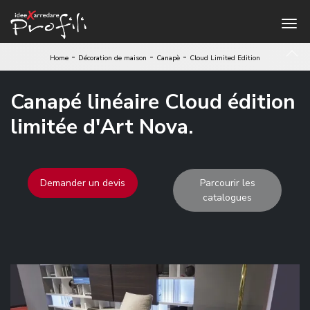
-
-
-
Home
Décoration de maison
Canapè
Cloud Limited Edition
Canapé linéaire Cloud édition
limitée d'Art Nova.
Demander un devis
Parcourir les
catalogues