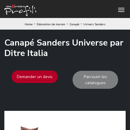
-
-
-
Home
Décoration de maison
Canapè
Univers Sanders
Canapé Sanders Universe par
Ditre Italia
Demander un devis
Parcourir les
catalogues