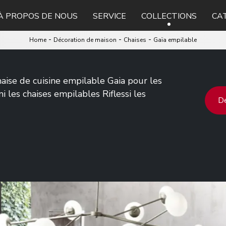
À PROPOS DE NOUS
SERVICE
COLLECTIONS
CA
-
-
-
Home
Décoration de maison
Chaises
Gaïa empilable
aise de cuisine empilable Gaia pour les
les chaises empilables Riflessi les
De