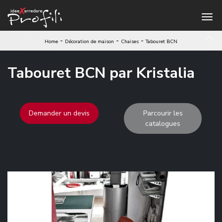
-
-
-
Home
Décoration de maison
Chaises
Tabouret BCN
Tabouret BCN par Kristalia
Demander un devis
Parcourir les
catalogues