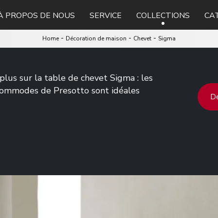
À PROPOS DE NOUS
SERVICE
COLLECTIONS
CA
-
-
-
Home
Décoration de maison
Chevet
Sigma
plus sur la table de chevet Sigma : les
 commodes de Presotto sont idéales
De