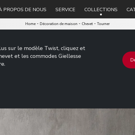
À PROPOS DE NOUS
SERVICE
COLLECTIONS
CA
-
-
-
Home
Décoration de maison
Chevet
Tourner
lus sur le modèle Twist, cliquez et
chevet et les commodes Giellesse
De
re.