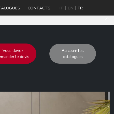
TALOGUES
CONTACTS
IT
EN
FR
Vous devez
Parcourir les
emander le devis
catalogues