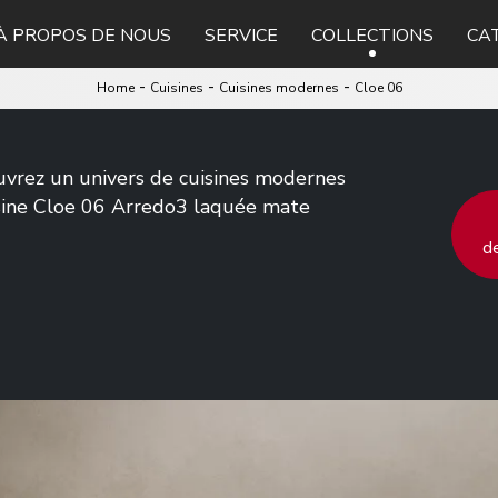
À PROPOS DE NOUS
SERVICE
COLLECTIONS
CA
-
-
-
Home
Cuisines
Cuisines modernes
Cloe 06
uvrez un univers de cuisines modernes
uisine Cloe 06 Arredo3 laquée mate
d