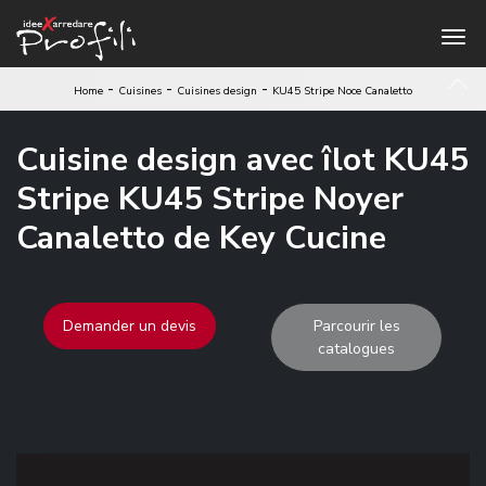
-
-
-
Home
Cuisines
Cuisines design
KU45 Stripe Noce Canaletto
Cuisine design avec îlot KU45
Stripe KU45 Stripe Noyer
Canaletto de Key Cucine
Demander un devis
Parcourir les
catalogues