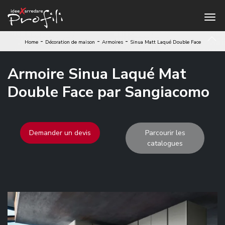
-
-
-
Home
Décoration de maison
Armoires
Sinua Matt Laqué Double Face
Armoire Sinua Laqué Mat
Double Face par Sangiacomo
Demander un devis
Parcourir les
catalogues