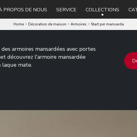
À PROPOS DE NOUS
SERVICE
COLLECTIONS
CA
-
-
-
Home
Décoration de maison
Armoires
Start per mansarda
z des armoires mansardées avec portes
z et découvrez l'armoire mansardée
De
n laque mate.