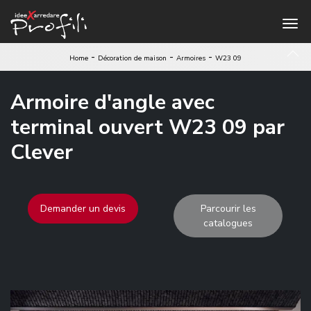
-
-
-
Home
Décoration de maison
Armoires
W23 09
Armoire d'angle avec
terminal ouvert W23 09 par
Clever
Demander un devis
Parcourir les
catalogues