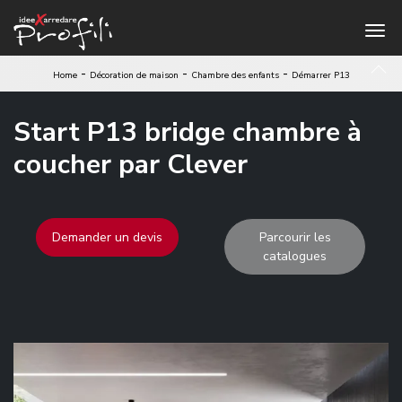
-
-
-
Home
Décoration de maison
Chambre des enfants
Démarrer P13
Start P13 bridge chambre à
coucher par Clever
Demander un devis
Parcourir les
catalogues