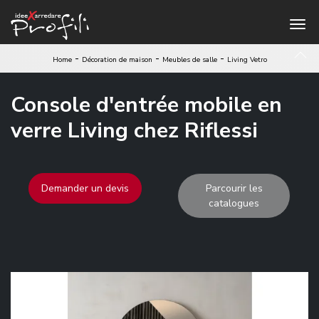
-
-
-
Home
Décoration de maison
Meubles de salle
Living Vetro
Console d'entrée mobile en
verre Living chez Riflessi
Demander un devis
Parcourir les
catalogues