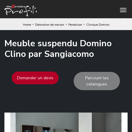
-
-
-
Home
Décoration de maison
Pendaison
Clinique Domino
Meuble suspendu Domino
Clino par Sangiacomo
Demander un devis
Parcourir les
catalogues