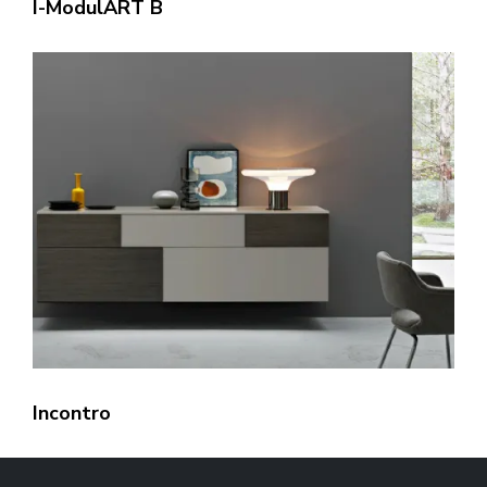
I-ModulART B
Incontro