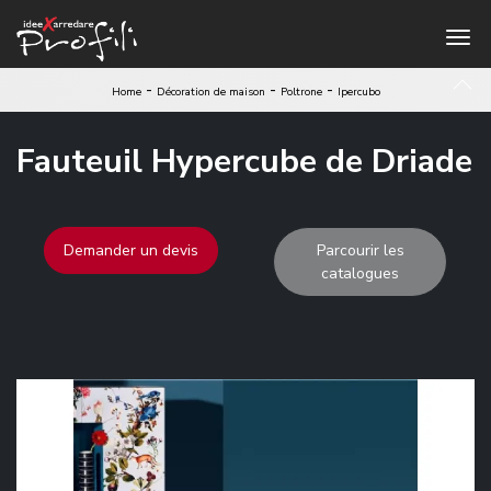
-
-
-
Home
Décoration de maison
Poltrone
Ipercubo
Fauteuil Hypercube de Driade
Demander un devis
Parcourir les
catalogues