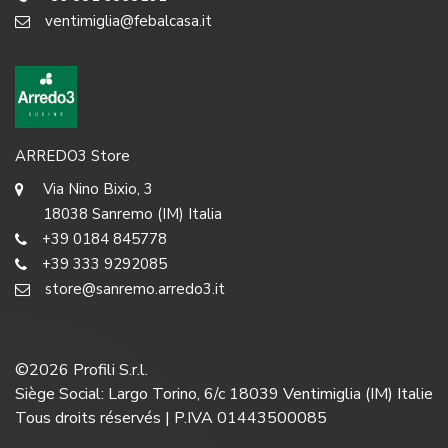
ventimiglia@febalcasa.it
ARREDO3 Store
Via Nino Bixio, 3
18038 Sanremo (IM) Italia
+39 0184 845778
+39 333 9292085
store@sanremo.arredo3.it
©
2026
Profili S.r.l.
Siège Social: Largo Torino, 6/c 18039 Ventimiglia (IM) Italie
Tous droits réservés | P.IVA 01443500085