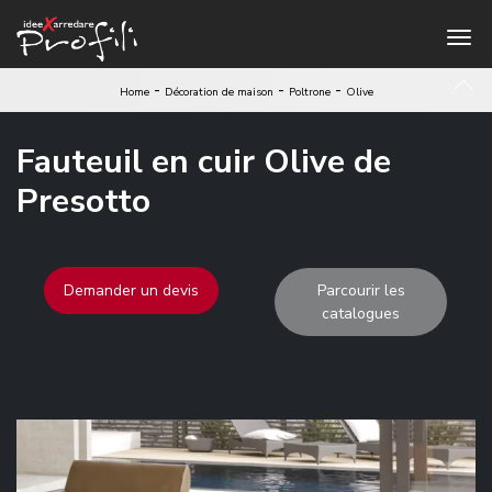
-
-
-
Home
Décoration de maison
Poltrone
Olive
Fauteuil en cuir Olive de
Presotto
Demander un devis
Parcourir les
catalogues