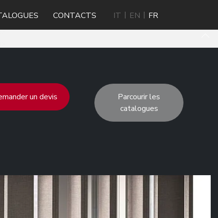
TALOGUES
CONTACTS
IT
EN
FR
mander un devis
Parcourir les
catalogues