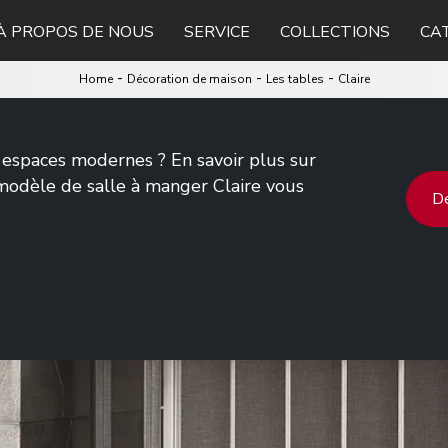
À PROPOS DE NOUS
SERVICE
COLLECTIONS
CA
-
-
-
Home
Décoration de maison
Les tables
Claire
espaces modernes ? En savoir plus sur
 modèle de salle à manger Claire vous
De