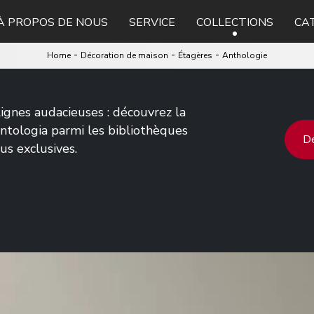
À PROPOS DE NOUS
SERVICE
COLLECTIONS
CA
-
-
-
Home
Décoration de maison
Étagères
Anthologie
lignes audacieuses : découvrez la
tologia parmi les bibliothèques
De
us exclusives.