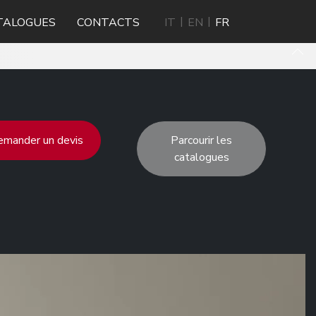
TALOGUES
CONTACTS
IT
EN
FR
mander un devis
Parcourir les
catalogues