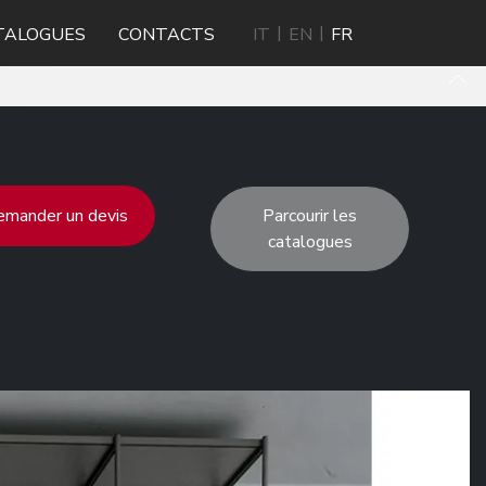
TALOGUES
CONTACTS
IT
EN
FR
mander un devis
Parcourir les
catalogues