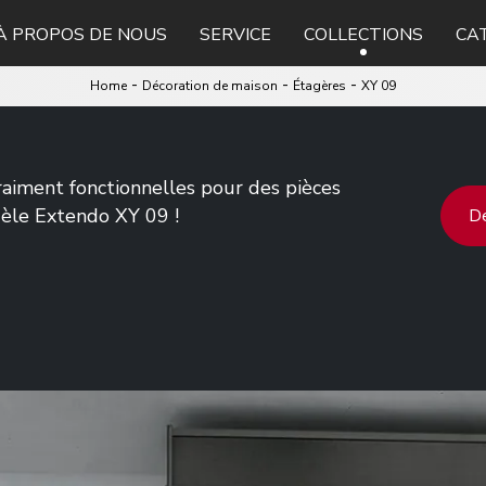
À PROPOS DE NOUS
SERVICE
COLLECTIONS
CA
-
-
-
Home
Décoration de maison
Étagères
XY 09
aiment fonctionnelles pour des pièces
èle Extendo XY 09 !
De