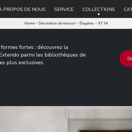
À PROPOS DE NOUS
SERVICE
COLLECTIONS
CA
-
-
-
Home
Décoration de maison
Étagères
XY 34
 formes fortes : découvrez la
Extendo parmi les bibliothèques de
De
s plus exclusives.