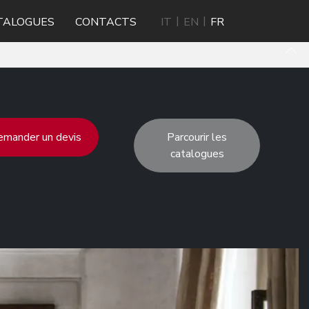
TALOGUES
CONTACTS
IT
EN
FR
mander un devis
Parcourir les
catalogues