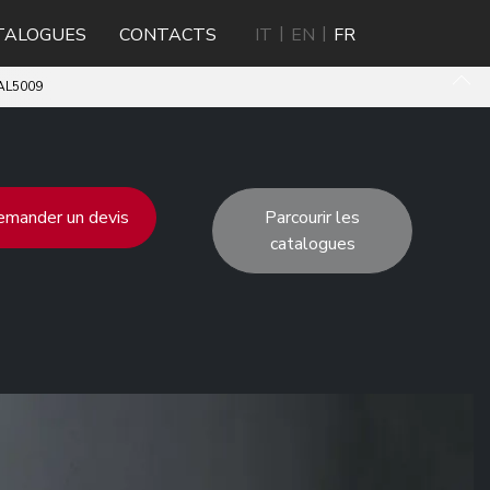
TALOGUES
CONTACTS
IT
EN
FR
RAL5009
mander un devis
Parcourir les
catalogues