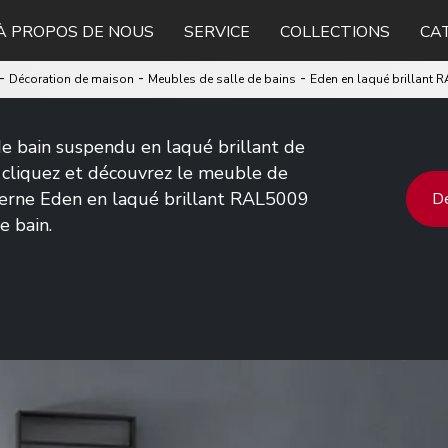
À PROPOS DE NOUS
SERVICE
COLLECTIONS
CA
-
-
-
Décoration de maison
Meubles de salle de bains
Eden en laqué brillant 
e bain suspendu en laqué brillant de
: cliquez et découvrez le meuble de
derne Eden en laqué brillant RAL5009
De
e bain.