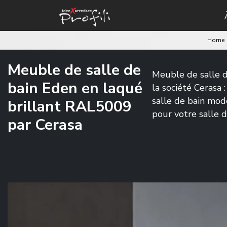
Home
Meuble de salle de
Meuble de salle d
bain Eden en laqué
la société Cerasa 
salle de bain mo
brillant RAL5009
pour votre salle d
par Cerasa