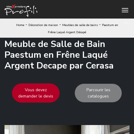
-
-
-
Home
Décoration de maison
Meubles de salle de bains
Paestum en
Frêne Laqué Argent Décapé
Meuble de Salle de Bain
Paestum en Frêne Laqué
Argent Decape par Cerasa
Vous devez
Parcourir les
demander le devis
catalogues