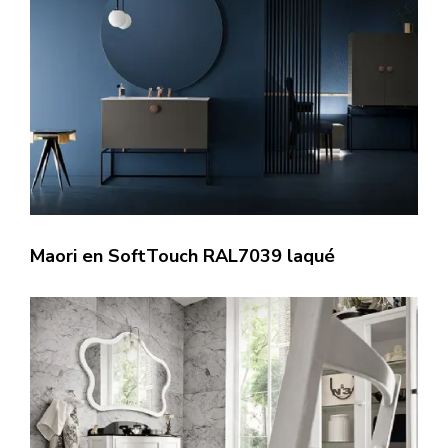
Maori en SoftTouch RAL7039 laqué