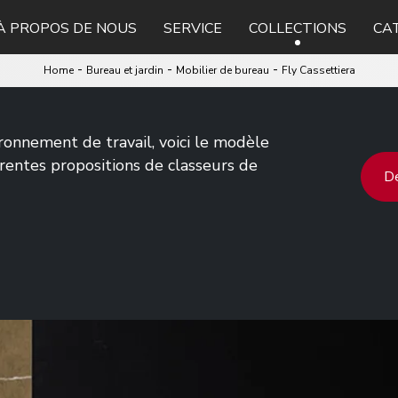
À PROPOS DE NOUS
SERVICE
COLLECTIONS
CA
-
-
-
Home
Bureau et jardin
Mobilier de bureau
Fly Cassettiera
ronnement de travail, voici le modèle
rentes propositions de classeurs de
De