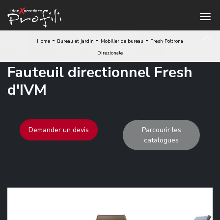
-
-
-
Home
Bureau et jardin
Mobilier de bureau
Fresh Poltrona
Direzionale
Fauteuil directionnel Fresh
d'IVM
Demander un devis
Parcourir les
catalogues