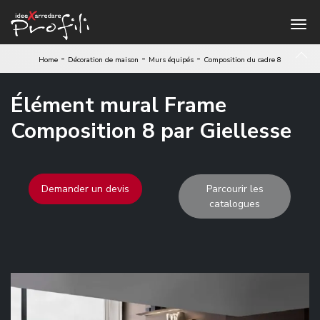
-
-
-
Home
Décoration de maison
Murs équipés
Composition du cadre 8
Élément mural Frame
Composition 8 par Giellesse
Demander un devis
Parcourir les
catalogues