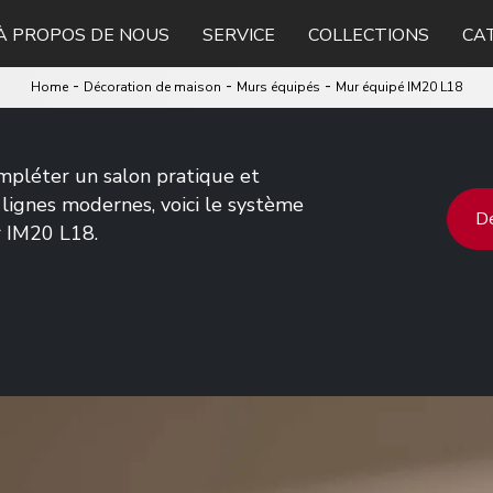
À PROPOS DE NOUS
SERVICE
COLLECTIONS
CA
-
-
-
Home
Décoration de maison
Murs équipés
Mur équipé IM20 L18
ompléter un salon pratique et
lignes modernes, voici le système
De
r IM20 L18.