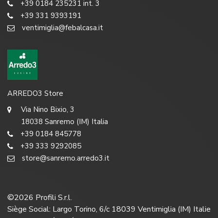
+39 0184 235231 int. 3
+39 331 9393191
ventimiglia@febalcasa.it
ARREDO3 Store
Via Nino Bixio, 3
18038 Sanremo (IM) Italia
+39 0184 845778
+39 333 9292085
store@sanremo.arredo3.it
©
2026
Profili S.r.l.
Siège Social: Largo Torino, 6/c 18039 Ventimiglia (IM) Italie