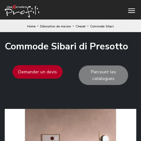
-
-
-
Home
Décoration de maison
Chevet
Commode Sibari
Commode Sibari di Presotto
Demander un devis
Parcourir les
catalogues