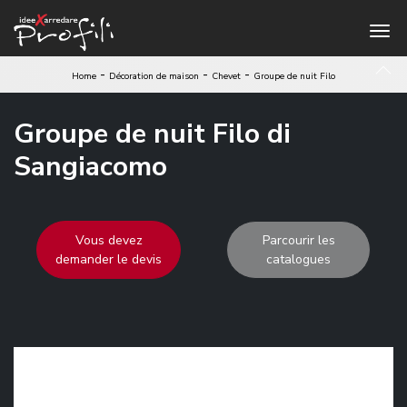
-
-
-
Home
Décoration de maison
Chevet
Groupe de nuit Filo
Groupe de nuit Filo di
Sangiacomo
Vous devez
Parcourir les
demander le devis
catalogues